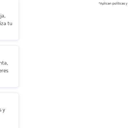
*Aplican políticas y
ja,
iza tu
nta,
eres
s y