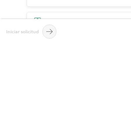
Tasa personalizada para ti
Te ofrecemos una tasa ajustada a tus
Iniciar solicitud
necesidades y perfil, para que obtengas la
mejores condiciones posibles.